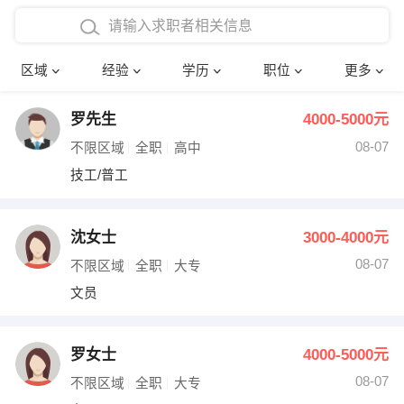
在校学生工作经验
本科
行政后勤
建筑装潢
确定
区域
经验
学历
职位
更多
三年以上工作经验
硕士
销售岗位
教师
罗先生
4000-5000元
四年以上工作经验
博士
文员
护士
08-07
不限区域
全职
高中
五年以上工作经验
财务会计
传单派发
技工/普工
十年以上工作经验
超市零售
促销导购
沈女士
3000-4000元
网络IT
保健按摩
08-07
不限区域
全职
大专
文员
快递员
前台接待
收银员
技术员/工程师
罗女士
4000-5000元
08-07
水电/机修
部门经理
不限区域
全职
大专