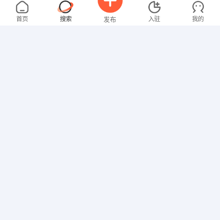
李先生
5000-8000元
08-06
不限区域
全职
首页
搜索
入驻
我的
发布
技工/普工
钟女士
3000-4000元
08-06
不限区域
全职
大专
招聘信息
求职简历
行政/后勤
梁先生
4000-5000元
08-06
不限区域
全职
高中
行政/后勤
叶先生
面议
08-04
不限区域
全职
大专